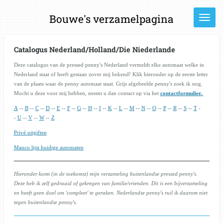
Ga
Bouwe's verzamelpagina
direct
naar
de
hoofdinhoud
Catalogus Nederland/Holland/Die Niederlande
Deze catalogus van de pressed penny's Nederland vermeldt elke automaat welke in
Nederland staat of heeft gestaan zover mij bekend! Klik hieronder op de eerste letter
van de plaats waar de penny automaat staat. Grijs afgebeelde penny's zoek ik nog.
Mocht u deze voor mij hebben, neemt u dan contact op via het
contactformulier.
A
--
B
--
C
--
D
--
E
--
F
--
G
--
H
--
I
--
K
--
L
--
M
--
N
--
O
--
P
--
R
--
S
--
T
-
-
U
--
V
--
W
--
Z
Privé uitgiften
Manco lijst huidige automaten
Hieronder komt (in de toekomst) mijn verzameling buitenlandse pressed penny's.
Deze heb ik zelf gedraaid of gekregen van familie/vrienden. Dit is een bijverzameling
en heeft geen doel om 'compleet' te geraken. Nederlandse penny's ruil ik daarom niet
tegen buitenlandse penny's.