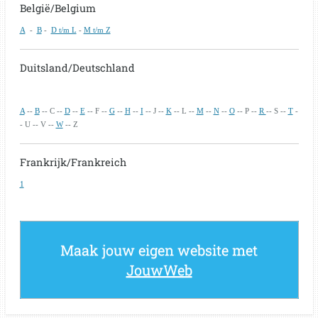
België/Belgium
A
-
B
-
D t/m L
-
M t/m Z
Duitsland/Deutschland
A
--
B
-- C --
D
--
E
-- F --
G
--
H
--
I
-- J --
K
-- L --
M
--
N
--
O
-- P --
R
-- S --
T
-
- U -- V --
W
-- Z
Frankrijk/Frankreich
1
Maak jouw eigen website met
JouwWeb