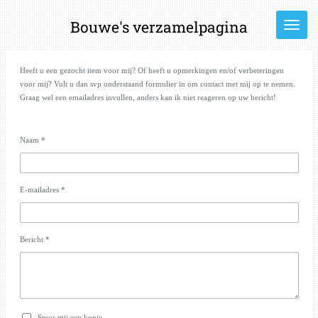
Ga
Bouwe's verzamelpagina
direct
naar
de
hoofdinhoud
Heeft u een gezocht item voor mij? Of heeft u opmerkingen en/of verbeteringen
voor mij? Vult u dan svp onderstaand formulier in om contact met mij op te nemen.
Graag wel een emailadres invullen, anders kan ik niet reageren op uw bericht!
Naam *
E-mailadres *
Bericht *
Stuur mij een kopie