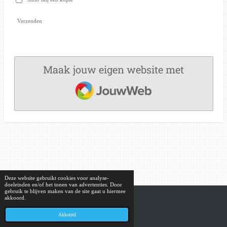
Verzenden
Maak jouw eigen website met
JouwWeb
Deze website gebruikt cookies voor analyse-
doeleinden en/of het tonen van advertenties. Door
gebruik te blijven maken van de site gaat u hiermee
akkoord.
© 2023 - 2026 Bouwe
Powered by
JouwWeb
Akkoord